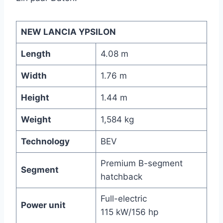
NEW LANCIA YPSILON
Length
4.08 m
Width
1.76 m
Height
1.44 m
Weight
1,584 kg
Technology
BEV
Premium B-segment
Segment
hatchback
Full-electric
Power unit
115 kW/156 hp