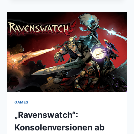
CONQUEST:
EROBERE
DAS
UNIVERSUM
AUF
DEINEM
HANDY
GAMES
„Ravenswatch“:
Konsolenversionen ab