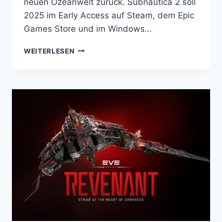
neuen Ozeanwelt zurück. Subnautica 2 soll
2025 im Early Access auf Steam, dem Epic
Games Store und im Windows…
SUBNAUTICA
WEITERLESEN
2:
DER
NÄCHSTE
GROSSE S
PRUNG I
N D
IE T
IEFEN D
ES U
NBEKANNTEN