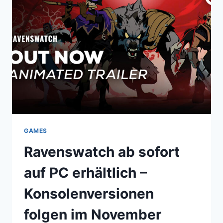
MINÜTIGES
GAMEPLAY-
VIDEO
ZU
„HELL
IS
US“
GAMES
Ravenswatch ab sofort
auf PC erhältlich –
Konsolenversionen
folgen im November