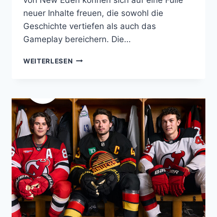
neuer Inhalte freuen, die sowohl die
Geschichte vertiefen als auch das
Gameplay bereichern. Die…
EVE
WEITERLESEN
ONLINE:
REVENANT
–
DIE
FORTSETZUNG
DER
DEATHLESS
SAGA
UND
NEUE
HORIZONTE
FÜR
NEW
EDEN