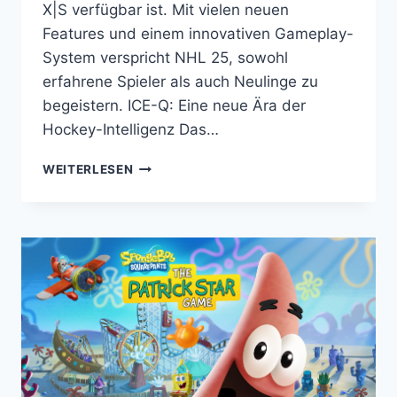
X|S verfügbar ist. Mit vielen neuen
Features und einem innovativen Gameplay-
System verspricht NHL 25, sowohl
erfahrene Spieler als auch Neulinge zu
begeistern. ICE-Q: Eine neue Ära der
Hockey-Intelligenz Das…
NHL
WEITERLESEN
25:
EA
SPORTS
BRINGT
MIT
ICE-
Q
–
ULTIMATIVES
HOCKEY-
ERLEBNIS
AUF