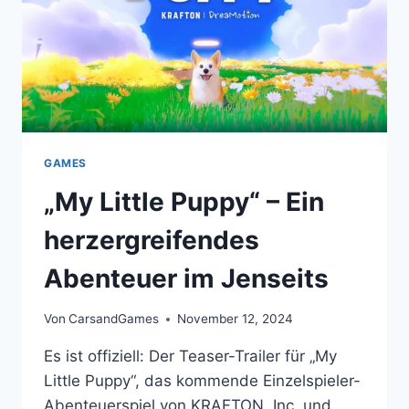
(PWHL)
FÜR
NHL
25
AN
GAMES
„My Little Puppy“ – Ein
herzergreifendes
Abenteuer im Jenseits
Von
CarsandGames
November 12, 2024
Es ist offiziell: Der Teaser-Trailer für „My
Little Puppy“, das kommende Einzelspieler-
Abenteuerspiel von KRAFTON, Inc. und