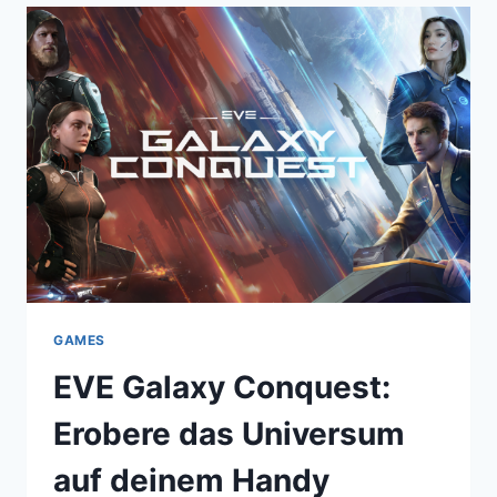
LEVEL:
DER
NEUE
TURTLE
BEACH
STEALTH
PIVOT
CONTROLLER
GAMES
EVE Galaxy Conquest:
Erobere das Universum
auf deinem Handy