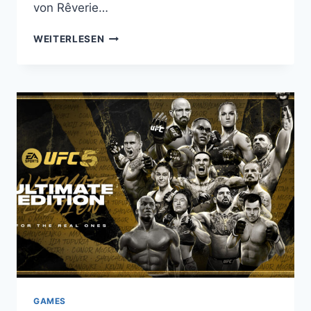
von Rêverie…
„RAVENSWATCH“:
WEITERLESEN
KONSOLENVERSIONEN
AB
SOFORT
VORBESTELLBAR
UND
NEUER
TRAILER
VERÖFFENTLICHT!
GAMES