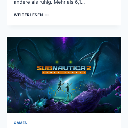
andere als ruhig. Mehr als 6,1…
EIN
WEITERLESEN
RÜCKBLICK
AUF
581,5
MILLIONEN
KÄMPFE
UND
UNVERGESSLICHE
MOMENTE
–
EA
SPORTS
UFC
5
GAMES